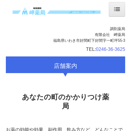
ホーム
調剤薬局
有限会社 岬薬局
当薬局について
福島県いわき市好間町下好間字一町坪55-3
会社案内
TEL:
0246-36-3625
店舗案内
店舗案内
サービス案内
処方箋の受付
あなたの町のかかりつけ薬
ジェネリック薬について
局
お薬の効能や効果、副作用、飲み方など、どんなことで