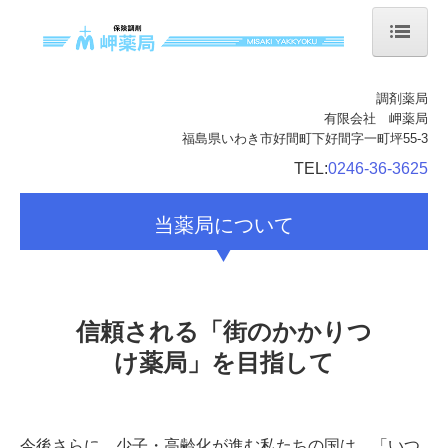
ホーム
調剤薬局
有限会社 岬薬局
当薬局について
福島県いわき市好間町下好間字一町坪55-3
会社案内
TEL:
0246-36-3625
店舗案内
当薬局について
サービス案内
処方箋の受付
信頼される「街のかかりつ
ジェネリック薬について
け薬局」を目指して
今後さらに、少子・高齢化が進む私たちの国は、「いつ