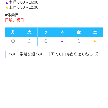
▲
木曜 8:00～16:00
★
土曜 8:30～12:30
■休業日
日曜、祝日
月
火
水
木
金
土
〇
〇
〇
▲
〇
★
バス：常磐交通バス 叶田入り口停留所より徒歩1分