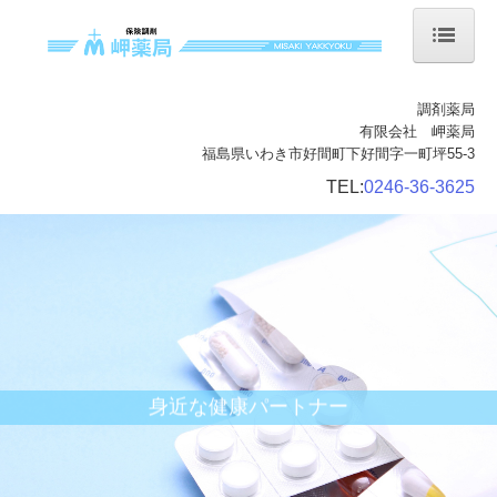
ホーム
調剤薬局
有限会社 岬薬局
当薬局について
福島県いわき市好間町下好間字一町坪55-3
会社案内
TEL:
0246-36-3625
店舗案内
サービス案内
処方箋の受付
ジェネリック薬について
身近な健康パートナー