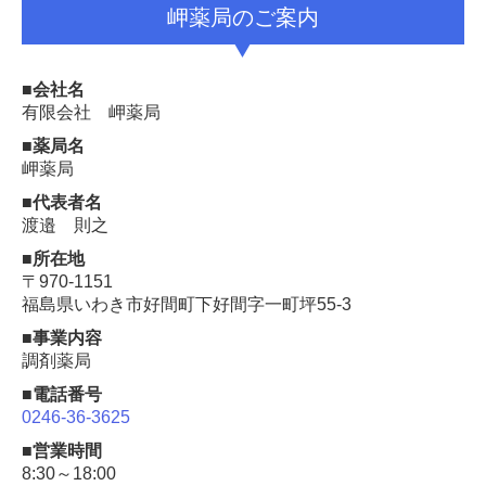
岬薬局のご案内
■会社名
有限会社 岬薬局
■薬局名
岬薬局
■
代表者名
渡邉 則之
■所在地
〒970-1151
福島県いわき市好間町下好間字一町坪55-3
■
事業内容
調剤薬局
■電話番号
0246-36-3625
■営業時間
8:30～18:00